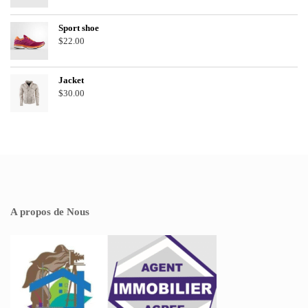
Sport shoe
$
22.00
Jacket
$
30.00
A propos de Nous